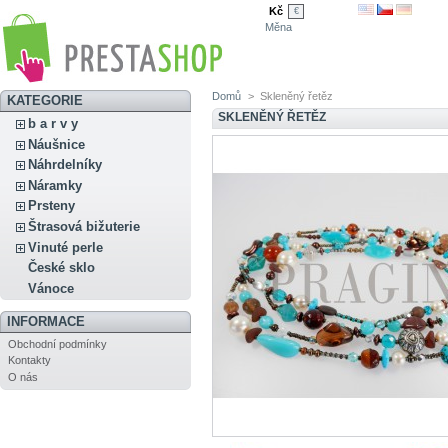
Kč
€
Měna
Domů
>
Skleněný řetěz
KATEGORIE
SKLENĚNÝ ŘETĚZ
b a r v y
Náušnice
Náhrdelníky
Náramky
Prsteny
Štrasová bižuterie
Vinuté perle
České sklo
Vánoce
INFORMACE
Obchodní podmínky
Kontakty
O nás