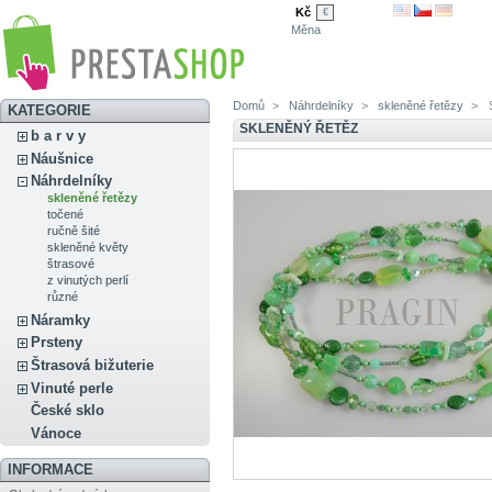
Kč
€
Měna
Domů
>
Náhrdelníky
>
skleněné řetězy
>
KATEGORIE
SKLENĚNÝ ŘETĚZ
b a r v y
Náušnice
Náhrdelníky
skleněné řetězy
točené
ručně šité
skleněné květy
štrasové
z vinutých perlí
různé
Náramky
Prsteny
Štrasová bižuterie
Vinuté perle
České sklo
Vánoce
INFORMACE