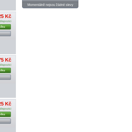
Momentálně nejsou žádné slevy
25 Kč
dispozici
šíku
75 Kč
dispozici
šíku
25 Kč
dispozici
šíku