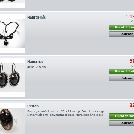
1 1
Náhrdelník
K 
Přidat do ko
Zobrazit
5
Náušnice
K 
délka: 3,5 cm
Přidat do ko
Zobrazit
3
Prsten
K 
Prsten, rozměr kamene: 25 x 18 mm (ručně vinutá mugle
s avanturínem), galvanizace: zlato, upravitelná velikost
Přidat do ko
Zobrazit