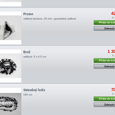
4
Prsten
K 
velikost kamene: 25 mm, upravitelná velikost
Přidat do ko
Zobrazit
1 3
Brož
K 
velikost: 5 x 4,5 cm
Přidat do ko
Zobrazit
7
Skleněný řetěz
K 
160 cm
Přidat do ko
Zobrazit