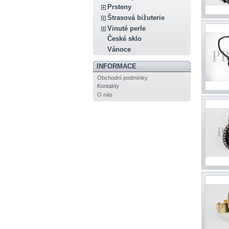
Prsteny
Štrasová bižuterie
Vinuté perle
České sklo
Vánoce
INFORMACE
Obchodní podmínky
Kontakty
O nás