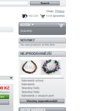
Vítejte,
Přihlásit
Váš účet
Košík
(prázdný)
KOŠÍK
(prázdný)
NOVINKY
No new products at this time
NEJPRODÁVANĚJŠÍ
Náhrdelník točený
Náhrdelník
00 Kč
Skleněný řetěz
Skleněný řetěz
dispozici
Náhrdelník z vinutých perlí
šíku
Všechny nejprodávanější
AKČNÍ NABÍDKA