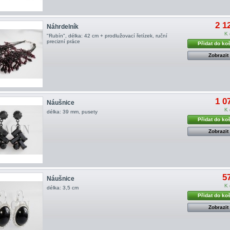
2 1
Náhrdelník
K 
"Rubín", délka: 42 cm + prodlužovací řetízek, ruční
precizní práce
Přidat do ko
Zobrazit
1 0
Náušnice
K 
délka: 39 mm, pusety
Přidat do ko
Zobrazit
5
Náušnice
K 
délka: 3,5 cm
Přidat do ko
Zobrazit