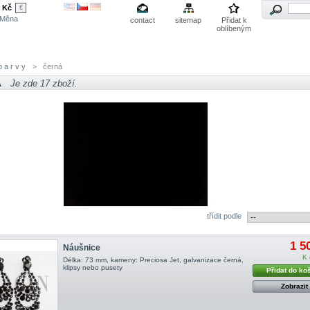
Kč
€
Měna
contact
sitemap
Přidat k
oblíbeným
 a r v y
>
černá
Á
Je zde 17 zboží.
třídit podle
1 5
Náušnice
K 
Délka: 73 mm, kameny: Preciosa Jet, galvanizace černá,
klipsy nebo pusety
Přidat do ko
Zobrazit