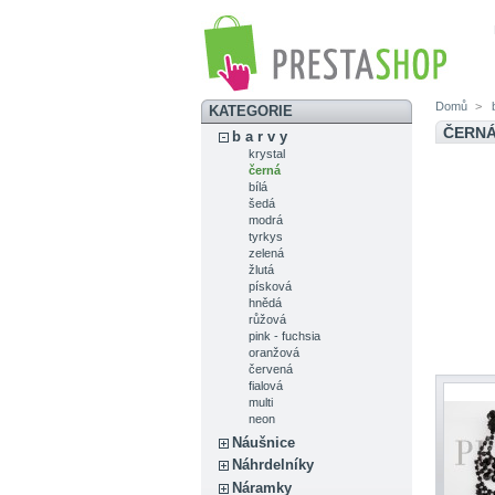
Domů
>
b
KATEGORIE
ČERN
b a r v y
krystal
černá
bílá
šedá
modrá
tyrkys
zelená
žlutá
písková
hnědá
růžová
pink - fuchsia
oranžová
červená
fialová
multi
neon
Náušnice
Náhrdelníky
Náramky